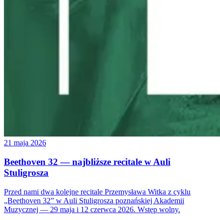
21 maja 2026
Beethoven 32 — najbliższe recitale w Auli
Stuligrosza
Przed nami dwa kolejne recitale Przemysława Witka z cyklu
„Beethoven 32” w Auli Stuligrosza poznańskiej Akademii
Muzycznej — 29 maja i 12 czerwca 2026. Wstęp wolny.