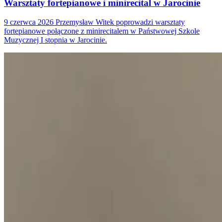
Warsztaty fortepianowe i minirecital w Jarocinie
9 czerwca 2026 Przemysław Witek poprowadzi warsztaty
fortepianowe połączone z minirecitalem w Państwowej Szkole
Muzycznej I stopnia w Jarocinie.