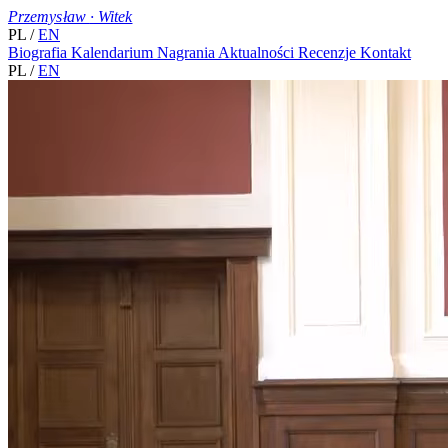
Przemysław
·
Witek
PL
/
EN
Biografia
Kalendarium
Nagrania
Aktualności
Recenzje
Kontakt
PL
/
EN